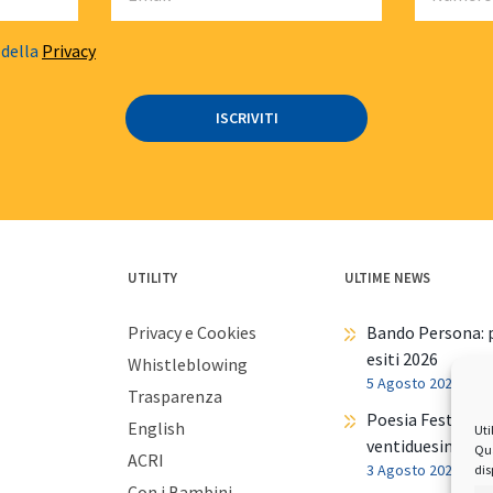
 della
Privacy
UTILITY
ULTIME NEWS
Privacy e Cookies
Bando Persona: p
esiti 2026
Whistleblowing
5 Agosto 2026
Trasparenza
Poesia Festival t
English
Uti
ventiduesima ed
Qua
ACRI
3 Agosto 2026
dis
Con i Bambini