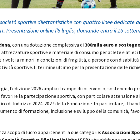
cietà sportive dilettantistiche con quattro linee dedicate ad
rt. Presentazione online l’8 luglio, domande entro il 15 sette
odena
, con una dotazione complessiva di
300mila euro a sostegno 
 attrezzature sportive e materiale di consumo per atlete e atleti f
e rivolti a minori in condizioni di fragilità, a persone con disabilit
ività sportive. Il termine ultimo per la presentazione delle richies
ia, l’edizione 2026 amplia il campo di intervento, sostenendo prog
 favorire la partecipazione sportiva, con particolare attenzione ai s
o di Indirizzo 2024-2027 della Fondazione. In particolare, il bando
umento di formazione, inclusione e sviluppo della comunità, favore
za scopo di lucro appartenenti a due categorie:
Associazioni Spo
e
Società Sportive Dilettantistiche (SSD)
che abbiano assunto la q