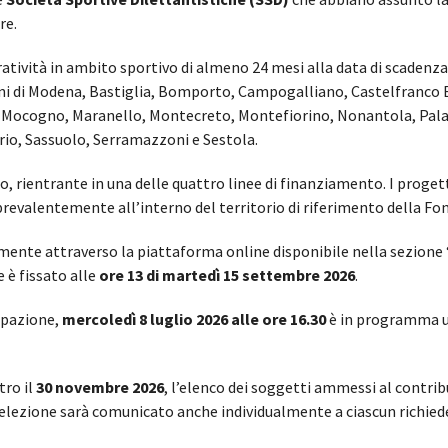
re.
tività in ambito sportivo di almeno 24 mesi alla data di scadenza 
uni di Modena, Bastiglia, Bomporto, Campogalliano, Castelfranco
Mocogno, Maranello, Montecreto, Montefiorino, Nonantola, Palag
rio, Sassuolo, Serramazzoni e Sestola.
, rientrante in una delle quattro linee di finanziamento. I proge
prevalentemente all’interno del territorio di riferimento della Fo
nte attraverso la piattaforma online disponibile nella sezione “b
 è fissato alle
ore 13 di martedì 15 settembre 2026
.
cipazione,
mercoledì 8 luglio 2026 alle ore 16.30
è in programma un
tro il
30 novembre 2026
, l’elenco dei soggetti ammessi al contrib
 selezione sarà comunicato anche individualmente a ciascun richied