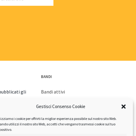
BANDI
ubblicati gli
Bandi attivi
Bandi archiviati
Gestisci Consenso Cookie
orna con la
lizziamo i cookie per offrirti la miglior esperienza possibile sul nostro sito Web.
izione
ndo utilizzi il nostro sito Web, accetti che vengano trasmessi cookie sul tuo
positivo.