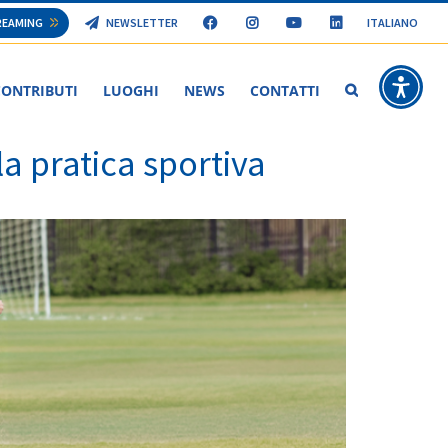
TREAMING
NEWSLETTER
ITALIANO
CONTRIBUTI
LUOGHI
NEWS
CONTATTI
Bando Sport 2026
a pratica sportiva