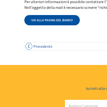
Per ulteriori informazioni è possibile contattare l
Nell’oggetto della mail è necessario scrivere “ric
VAI ALLA PAGINA DEL BANDO
Precedente
Iscriviti alla
Nome e Cognome
Email
Numero di telefono