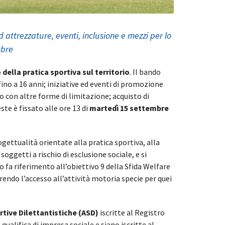
 attrezzature, eventi, inclusione e mezzi per lo
mbre
della pratica sportiva sul territorio
. Il bando
ino a 16 anni; iniziative ed eventi di promozione
à o con altre forme di limitazione; acquisto di
te è fissato alle ore 13 di
martedì 15 settembre
ettualità orientate alla pratica sportiva, alla
oggetti a rischio di esclusione sociale, e si
 fa riferimento all’obiettivo 9 della Sfida Welfare
ndo l’accesso all’attività motoria specie per quei
rtive Dilettantistiche (ASD)
iscritte al Registro
ualifica di impresa sociale e siano iscritte al