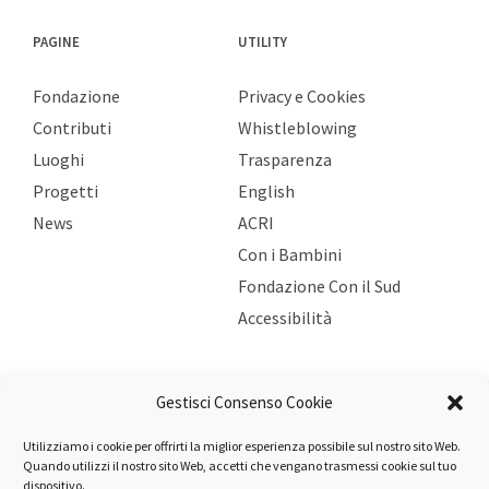
PAGINE
UTILITY
Fondazione
Privacy e Cookies
Contributi
Whistleblowing
Luoghi
Trasparenza
Progetti
English
News
ACRI
Con i Bambini
Fondazione Con il Sud
Accessibilità
Gestisci Consenso Cookie
ULTIME NEWS
Utilizziamo i cookie per offrirti la miglior esperienza possibile sul nostro sito Web.
Bando Persona: pubblicati gli esiti 2026
Quando utilizzi il nostro sito Web, accetti che vengano trasmessi cookie sul tuo
5 Agosto 2026
dispositivo.