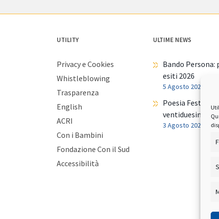
UTILITY
ULTIME NEWS
Privacy e Cookies
Bando Persona: p
esiti 2026
Whistleblowing
5 Agosto 2026
Trasparenza
Poesia Festival t
English
Uti
ventiduesima ed
Qua
ACRI
3 Agosto 2026
dis
Con i Bambini
F
Fondazione Con il Sud
Accessibilità
S
M