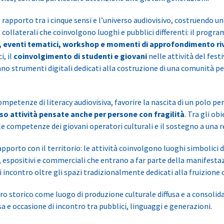
 rapporto tra i cinque sensi e l’universo audiovisivo, costruendo u
ve collaterali che coinvolgono luoghi e pubblici differenti: il pr
,
eventi tematici, workshop e momenti di approfondimento rivol
i, il
coinvolgimento di studenti e giovani
nelle attività del fest
ncano strumenti digitali dedicati alla costruzione di una comunità 
 competenze di literacy audiovisiva, favorire la nascita di un polo 
rso attività pensate anche per persone con fragilità
. Tra gli ob
le competenze dei giovani operatori culturali e il sostegno a una rete
apporto con il territorio: le attività coinvolgono luoghi simbolici 
i, espositivi e commerciali che entrano a far parte della manifestaz
 incontro oltre gli spazi tradizionalmente dedicati alla fruizione 
ntro storico come luogo di produzione culturale diffusa e a consolid
 e occasione di incontro tra pubblici, linguaggi e generazioni.