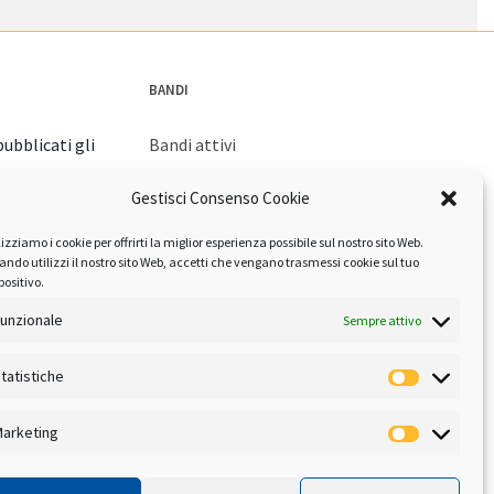
BANDI
ubblicati gli
Bandi attivi
Bandi archiviati
Gestisci Consenso Cookie
orna con la
lizziamo i cookie per offrirti la miglior esperienza possibile sul nostro sito Web.
izione
ndo utilizzi il nostro sito Web, accetti che vengano trasmessi cookie sul tuo
positivo.
unzionale
Sempre attivo
tatistiche
arketing