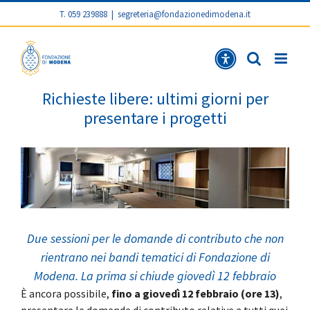
T. 059 239888
|
segreteria@fondazionedimodena.it
Richieste
Rich
Richieste libere: ultimi giorni per
presentare i progetti
Due sessioni per le domande di contributo che non
rientrano nei bandi tematici di Fondazione di
Modena. La prima si chiude giovedì 12 febbraio
È ancora possibile,
fino a giovedì 12 febbraio (ore 13)
,
presentare le domande di contributo relative a tutti quei