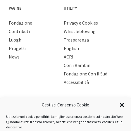
PAGINE
UTILITY
Fondazione
Privacy e Cookies
Contributi
Whistleblowing
Luoghi
Trasparenza
Progetti
English
News
ACRI
Con i Bambini
Fondazione Con il Sud
Accessibilità
ULTIME NEWS
Gestisci Consenso Cookie
Utilizziamo i cookie per offrirti la miglior esperienza possibile sul nostro sito Web.
Bando Persona: pubblicati gli esiti 2026
Quando utilizzi il nostro sito Web, accetti che vengano trasmessi cookie sul tuo
5 Agosto 2026
dispositivo.