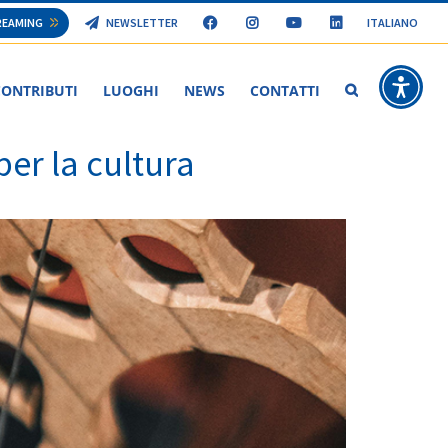
TREAMING
NEWSLETTER
ITALIANO
CONTRIBUTI
LUOGHI
NEWS
CONTATTI
Mi Metto Alloper
er la cultura