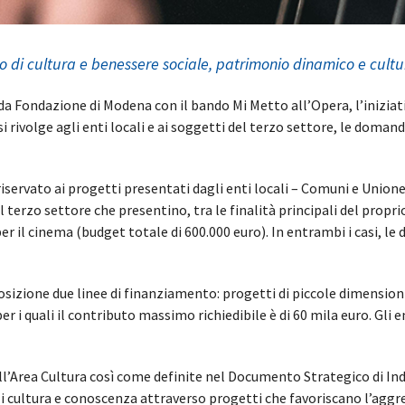
 di cultura e benessere sociale, patrimonio dinamico e cult
a Fondazione di Modena con il bando Mi Metto all’Opera, l’iniziati
si rivolge agli enti locali e ai soggetti del terzo settore, le doman
 riservato ai progetti presentati dagli enti locali – Comuni e Union
 terzo settore che presentino, tra le finalità principali del proprio
 per il cinema (budget totale di 600.000 euro). In entrambi i casi
posizione due linee di finanziamento: progetti di piccole dimension
r i quali il contributo massimo richiedibile è di 60 mila euro. Gli 
 all’Area Cultura così come definite nel Documento Strategico di I
i cultura e conoscenza attraverso progetti che favoriscano l’aggre