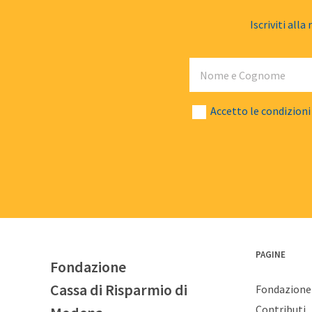
Iscriviti alla
Nome e Cognome
Email
Numero di telefono
Accetto le condizioni
PAGINE
Fondazione
Cassa di Risparmio di
Fondazione
Contributi