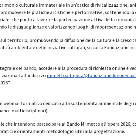
trimonio culturale immateriale in un’ottica di rivitalizzazione, ani
à e promuovere le pratiche artistiche e performative, sostenendo la 
ciale, che punta a favorire la partecipazione attiva della comunità
ndo le disuguaglianze e valorizzando luoghi di rappresentazione no
sul territorio, promuovendo la diffusione della cultura e la cresci
ilità ambientale delle iniziative culturali, su cui la Fondazione 
ntegrale del bando, accedere alla procedura di richiesta online e ve
via email all’indirizzo
mimettoallopera@fondazionedimodena.i
026”.
n webinar formativo dedicato alla sostenibilità ambientale degli e
ance multidisciplinari).
urale che intendono partecipare al Bando Mi metto all’opera 2026, c
pratici e orientamenti metodologici utili alla progettazione.