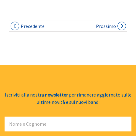
Precedente
Prossimo
Iscriviti alla nostra
newsletter
per rimanere aggiornato sulle
ultime novità e sui nuovi bandi
Nome e Cognome
Email
Numero di telefono