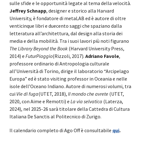
sulle sfide e le opportunità legate al tema della velocità.
Jeffrey Schnapp
, designer e storico alla Harvard
University, è fondatore di metaLAB ed è autore di oltre
venticinque libri e duecento saggi che spaziano dalla
letteratura all’architettura, dal design alla storia dei
media e della mobilità. Tra i suoi lavori più noti figurano
The Library Beyond the Book
(Harvard University Press,
2014) e
FuturPiaggio
(Rizzoli, 2017).
Adriano Favole
,
professore ordinario di Antropologia culturale
all’Università di Torino, dirige il laboratorio “Arcipelago
Europa” ed è stato visiting professor in Oceania e nelle
isole dell’Oceano Indiano. Autore di numerosi volumi, tra
cui
Vie di fuga
(UTET, 2018),
Il mondo che avrete
(UTET,
2020, con Aime e Remotti) e
La via selvatica
(Laterza,
2024), nel 2025-26 sarà titolare della Cattedra di Cultura
Italiana De Sanctis al Politecnico di Zurigo.
Il calendario completo di Ago Off è consultabile
qui
.