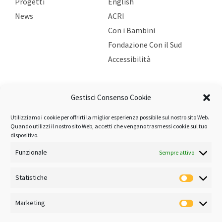
Progetti
English
News
ACRI
Con i Bambini
Fondazione Con il Sud
Accessibilità
ULTIME NEWS
Gestisci Consenso Cookie
Utilizziamo i cookie per offrirti la miglior esperienza possibile sul nostro sito Web.
Bando Persona: pubblicati gli esiti 2026
Quando utilizzi il nostro sito Web, accetti che vengano trasmessi cookie sul tuo
5 Agosto 2026
dispositivo.
Poesia Festival torna con la ventiduesima edizione
Funzionale
Sempre attivo
3 Agosto 2026
Statistiche
BANDI
Marketing