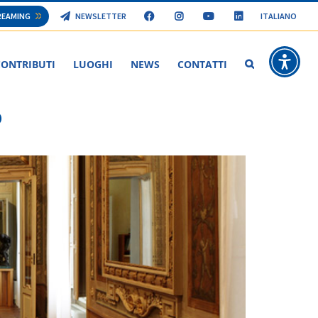
TREAMING
NEWSLETTER
ITALIANO
CONTRIBUTI
LUOGHI
NEWS
CONTATTI
Chiusura Uffici
o