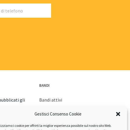
BANDI
ubblicati gli
Bandi attivi
Bandi archiviati
Gestisci Consenso Cookie
orna con la
lizziamo i cookie per offrirti la miglior esperienza possibile sul nostro sito Web.
izione