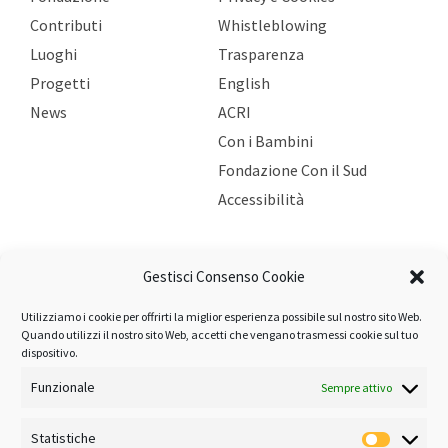
Contributi
Whistleblowing
Luoghi
Trasparenza
Progetti
English
News
ACRI
Con i Bambini
Fondazione Con il Sud
Accessibilità
ULTIME NEWS
Gestisci Consenso Cookie
Utilizziamo i cookie per offrirti la miglior esperienza possibile sul nostro sito Web.
Bando Persona: pubblicati gli esiti 2026
Quando utilizzi il nostro sito Web, accetti che vengano trasmessi cookie sul tuo
5 Agosto 2026
dispositivo.
Poesia Festival torna con la ventiduesima edizione
Funzionale
Sempre attivo
3 Agosto 2026
Statistiche