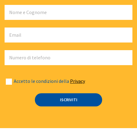
Nome e Cognome
Email
Numero di telefono
Accetto le condizioni della
Privacy