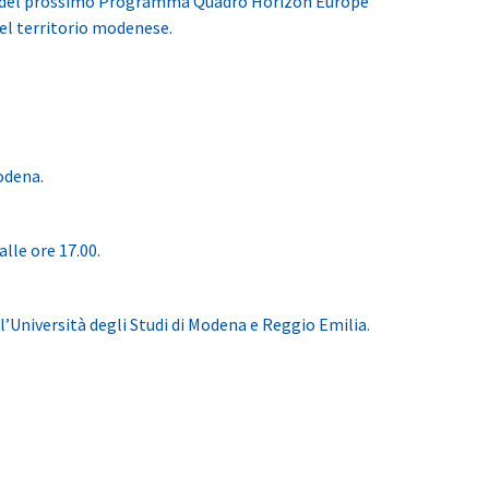
mbito del prossimo Programma Quadro Horizon Europe
el territorio modenese.
odena.
lle ore 17.00.
l’Università degli Studi di Modena e Reggio Emilia.