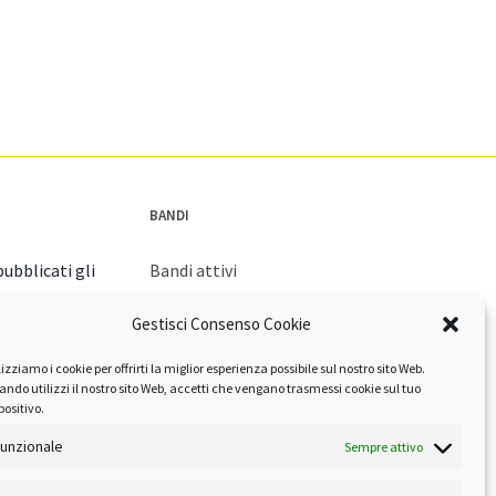
BANDI
ubblicati gli
Bandi attivi
Bandi archiviati
Gestisci Consenso Cookie
orna con la
lizziamo i cookie per offrirti la miglior esperienza possibile sul nostro sito Web.
izione
ndo utilizzi il nostro sito Web, accetti che vengano trasmessi cookie sul tuo
positivo.
unzionale
Sempre attivo