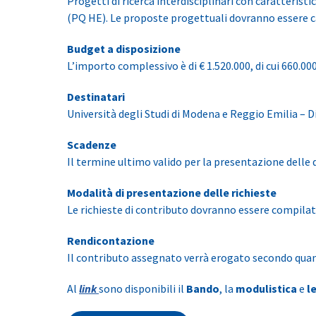
Progetti di ricerca interdisciplinari con caratteri
(PQ HE). Le proposte progettuali dovranno essere ca
Budget a disposizione
L’importo complessivo è di € 1.520.000, di cui 660.0
Destinatari
Università degli Studi di Modena e Reggio Emilia – 
Scadenze
Il termine ultimo valido per la presentazione delle 
Modalità di presentazione delle richieste
Le richieste di contributo dovranno essere compilate
Rendicontazione
Il contributo assegnato verrà erogato secondo quan
Al
link
sono disponibili il
Bando
, la
modulistica
e
l