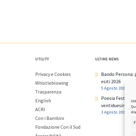
UTILITY
ULTIME NEWS
Privacy e Cookies
Bando Persona: p
esiti 2026
Whistleblowing
5 Agosto 2026
Trasparenza
Poesia Festival t
English
Uti
ventiduesima ed
Qua
ACRI
3 Agosto 2026
dis
Con i Bambini
F
Fondazione Con il Sud
Accessibilità