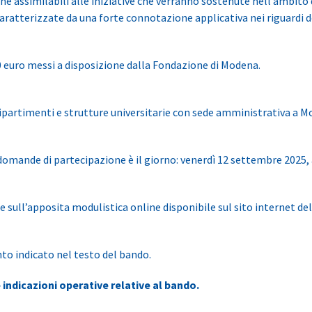
stiche assimilabili alle iniziative che verranno sostenute nell’a
ratterizzate da una forte connotazione applicativa nei riguardi d
00 euro messi a disposizione dalla Fondazione di Modena.
Dipartimenti e strutture universitarie con sede amministrativa a M
domande di partecipazione è il giorno: venerdì 12 settembre 2025, a
 sull’apposita modulistica online disponibile sul sito internet del
to indicato nel testo del bando.
e indicazioni operative relative al bando.